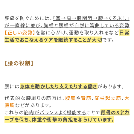
腰痛を防ぐためには、
「耳→肩→股関節→膝→くるぶし」
が一直線に並び、胸椎と腰椎が自然に湾曲している姿勢
【正しい姿勢】
を常に心がけ、運動を取り入れるなど
日常
生活でおこなえるケアを継続することが大切
です。
【腰の役割】
腰には
身体を動かしたり支えたりする働き
があります。
代表的な腰周りの筋肉は、
腹筋
や
背筋
、
脊柱起立筋
、
大
殿筋
などがあります。
これらの
筋肉がバランスよく機能する
ことで
背骨のS字カ
ーブを保ち、体重や衝撃の負担を和らげています。