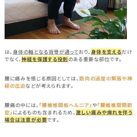
は、
身体の軸となる背骨が通って
おり、
身体を支える
だけ
でなく、
神経を保護する役割
のある重要な部位です。
腰に痛みを感じる原因としては、
筋肉の過度の緊張や神
経の圧迫
などが考えられます。
腰痛の中には、
「腰椎椎間板ヘルニア」
や
「腰椎椎間関節
症」
によるものも含まれるため、
激しい痛みや痺れを伴う
場合は注意が必要
です。