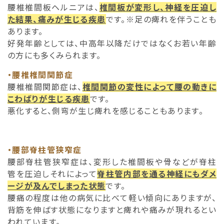
腰椎椎間板ヘルニアは、
椎間板が変形し、神経を圧迫し
た結果、痛みが生じる疾患
です。※足の痺れを伴うことも
あります。
好発年齢としては、中高年以降だけではなくお若い年齢
の方にも多くみられます。
・腰椎椎間関節症
腰椎椎間関節症は、
椎間関節の変性によって腰の動きに
こわばりが生じる疾患
です。
悪化すると、側弯が生じ痺れを感じることもあります。
・腰部脊柱管狭窄症
腰部脊柱管狭窄症は、変形した椎間板や骨などが脊柱
管を圧迫しそれによって
脊柱管内部を通る神経にもダメ
ージが及んでしまった状態
です。
腰痛の程度は他の病気に比べて軽い傾向にありますが、
背筋を伸ばす状態になりますと痺れや痛みが現れるとい
われています。