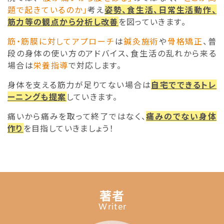
題で起きているのか」
考え
姿勢、食生活、日常生活動作、
筋力等の観点から分析し改善
を図っていきます。
筋・筋膜に対してアプローチ
は
鍼灸施術
や
骨格矯正
、普
段の身体の使い方のアドバイス、食生活の乱れから来る
場合は
栄養指導
で対応します。
身体を支える筋力が足りてない場合は
自宅でできるトレ
ーニングも提案
していきます。
痛いから痛みを取って終了ではなく、
痛みのでない身体
作り
を目指していきましょう！
著者
Writer