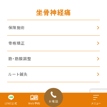
坐骨神経痛
保険施術
骨格矯正
筋・筋膜調整
ルート鍼灸
ぎっくり腰
お電話
LINE公式
Web予約
メニュー