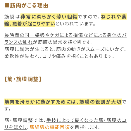
■筋肉がこる理由
筋膜は
非常に柔らかく薄い組織
ですので、
ねじれや萎
縮、癒着が起こりやすい
といわれています。
長時間の同一姿勢やケガによる損傷などによる身体のバ
ランスの乱れ
が筋膜の異常を招く例です。
筋膜に異常が生じると、筋肉の動きがスムーズにいかず、
柔軟性が失われ、コリや痛みを招くこともあります。
【筋・筋膜調整】
筋肉を滑らかに動かすためには、筋膜の役割が大切
で
す。
筋・筋膜調整では、
手技によって硬くなった筋・筋膜のコ
リをほぐし
、
筋組織の機能回復
を目指します。