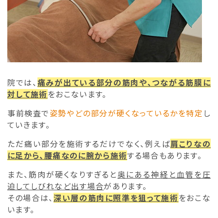
院では、
痛みが出ている部分の筋肉や、つながる筋膜に
対して施術
をおこないます。
事前検査で
姿勢やどの部分が硬くなっているかを特定
し
ていきます。
ただ痛い部分を施術するだけでなく、例えば
肩こりなの
に足から、腰痛なのに腕から施術
する場合もあります。
また、筋肉が硬くなりすぎると
奥にある神経と血管を圧
迫してしびれなど出す場合
があります。
その場合は、
深い層の筋肉
に照準を狙って施術
をおこな
います。