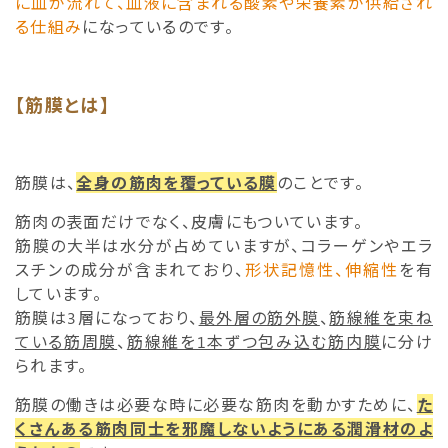
に血が流れて、血液に含まれる酸素や栄養素が供給され
る仕組み
になっているのです。
【筋膜とは】
筋膜は、
全身の筋肉を覆っている膜
のことです。
筋肉の表面だけでなく、皮膚にもついています。
筋膜の大半は水分が占めていますが、コラーゲンやエラ
スチンの成分が含まれており、
形状記憶性、伸縮性
を有
しています。
筋膜は3層になっており、
最外層の筋外膜
、
筋線維を束ね
ている筋周膜
、
筋線維を1本ずつ包み込む筋内膜
に分け
られます。
筋膜の働きは必要な時に必要な筋肉を動かすために、
た
くさんある筋肉同士を邪魔しないようにある潤滑材のよ