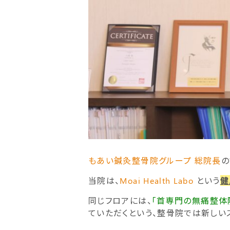
もあい鍼灸整骨院グループ 総院長
の
当院は、
Moai Health Labo
という
健
同じフロアには、
「首専門の無痛整体
ていただくという、整骨院では新しい