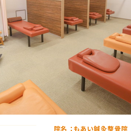
院名
：もあい鍼灸整骨院