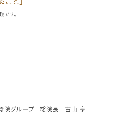
ること」
強です。
整骨院グループ
総院長 古山 亨