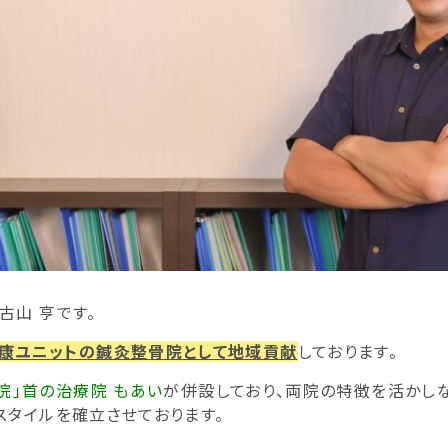
古山 亨です。
康ユニットの鍼灸整骨院として地域貢献
しております。
院」首の治療院 もあい
が併設しており、両院の特徴を活かし
スタイルを確立させております。