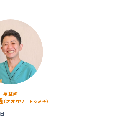
柔整師
通
（オオサワ トシミチ）
11日