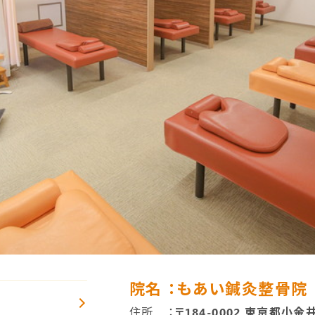
院名
：もあい鍼灸整骨院
住所
：
〒184-0002 東京都小