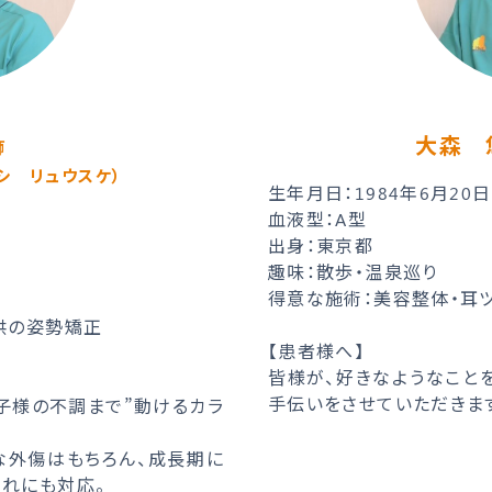
大森 
師
シ リュウスケ）
生年月日：1984年6月2
血液型：A型
出身：東京都
趣味：散歩・温泉巡り
得意な施術：美容整体・耳
供の姿勢矯正
【患者様へ】
皆様が、好きなようなこと
手伝いをさせていただきま
子様の不調まで”動けるカラ
な外傷はもちろん、成長期に
れにも対応。