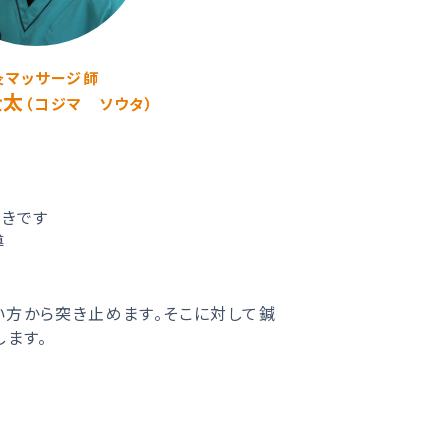
灸マッサージ師
壮太
（コジマ ソウタ）
好きです
導
い方から突き止めます。そこに対して鍼
します。