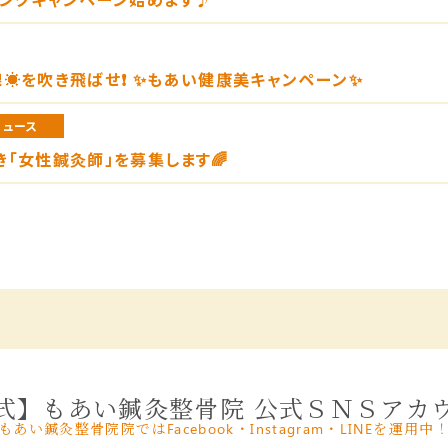
☀️を吹き飛ばせ❗️ ✨もあい健康美キャンペーン✨
ニュース
き「女性鍼灸師」を募集します🌈
式】もあい鍼灸整骨院 公式ＳＮＳアカ
もあい鍼灸整骨院院ではFacebook・Instagram・LINEを運用中