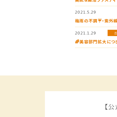
2021.5.29
梅雨の不調☔️・紫外線
2021.1.29
🌈美容部門拡大につ
【公