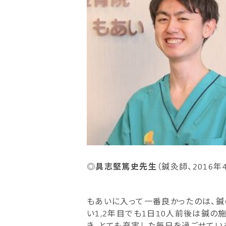
◎
具志
堅篤史
先生
（鍼灸師、2016年
もあいに入って一番良かったのは、鍼
い1,2年目でも1日10人前後は鍼
き、とても充実した毎日を過ごせてい