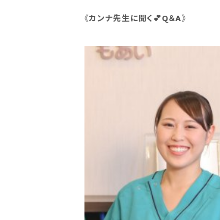
《
カンナ先生に聞く💕Q＆A
》