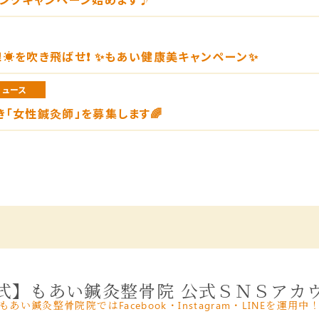
☀️を吹き飛ばせ❗️ ✨もあい健康美キャンペーン✨
ニュース
き「女性鍼灸師」を募集します🌈
式】もあい鍼灸整骨院 公式ＳＮＳアカ
もあい鍼灸整骨院院ではFacebook・Instagram・LINEを運用中