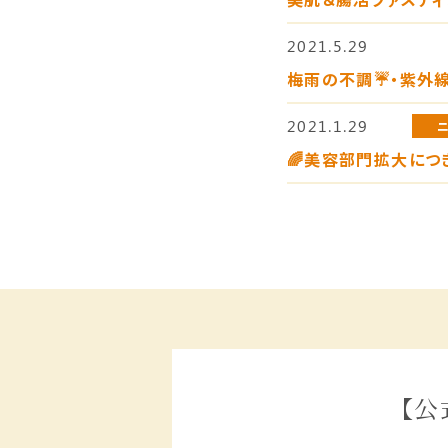
2021.5.29
梅雨の不調☔️・紫外線
2021.1.29
🌈美容部門拡大につ
【公